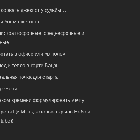
 сорвать джекпот у судьбы…
и бог маркетинга
и: краткосрочные, среднесрочные и
чные
отать в офисе или «в поле»
од и тепло в карте Бацзы
альная точка для старта
времени
аком времени формулировать мечту
реты Ци Мэнь, которые скрыло Небо и
tube))