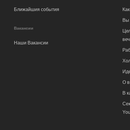
Ближайшия события
Как
Вы 
Вакансии
Цел
ве
Наши Вакансии
Раб
Хол
Иде
О 
В к
Сек
You