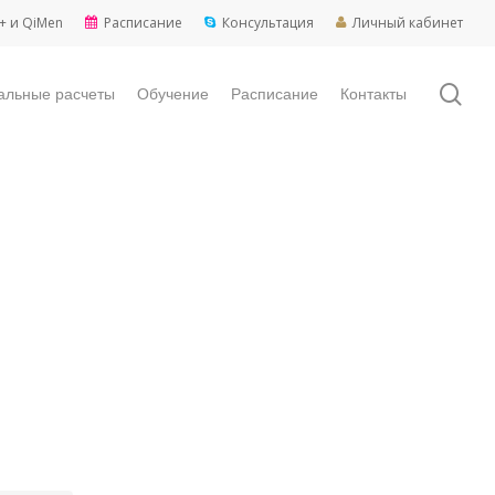
+ и QiMen
Расписание
Консультация
Личный кабинет
sea
альные расчеты
Обучение
Расписание
Контакты