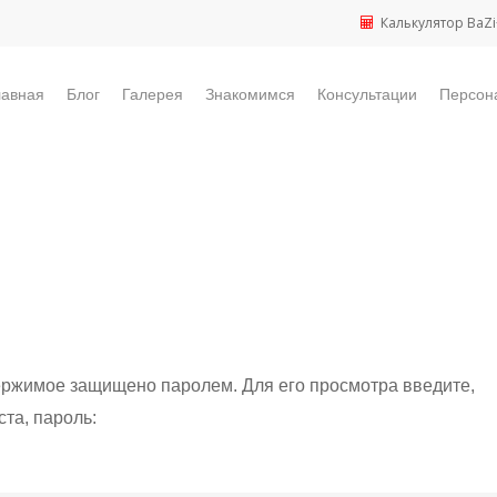
Калькулятор BaZi
лавная
Блог
Галерея
Знакомимся
Консультации
Персон
ержимое защищено паролем. Для его просмотра введите,
та, пароль: