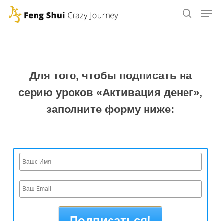
Skip
to
main
content
Для того, чтобы подписать на
серию уроков «Активация денег»,
заполните форму ниже: