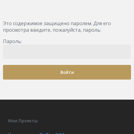
Skip
to
main
content
Это содержимое защищено паролем. Для его
просмотра введите, пожалуйста, пароль:
Пароль:
Мои Проекты