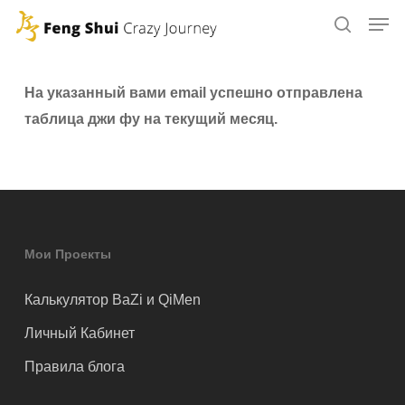
Skip
to
main
content
На указанный вами email успешно отправлена
таблица джи фу на текущий месяц.
Мои Проекты
Калькулятор BaZi и QiMen
Личный Кабинет
Правила блога