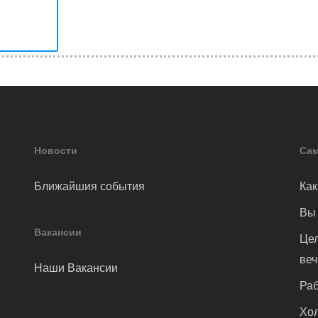
Новости
Сам
Ближайшия события
Как
Вы 
Вакансии
Цел
ве
Наши Вакансии
Раб
Хол