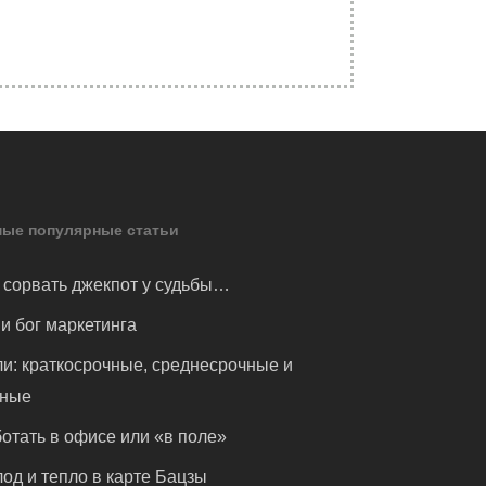
ые популярные статьи
 сорвать джекпот у судьбы…
и бог маркетинга
и: краткосрочные, среднесрочные и
чные
отать в офисе или «в поле»
од и тепло в карте Бацзы