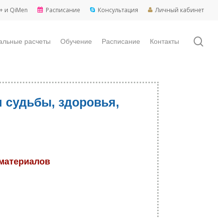
+ и QiMen
Расписание
Консультация
Личный кабинет
sea
альные расчеты
Обучение
Расписание
Контакты
 судьбы, здоровья,
 материалов