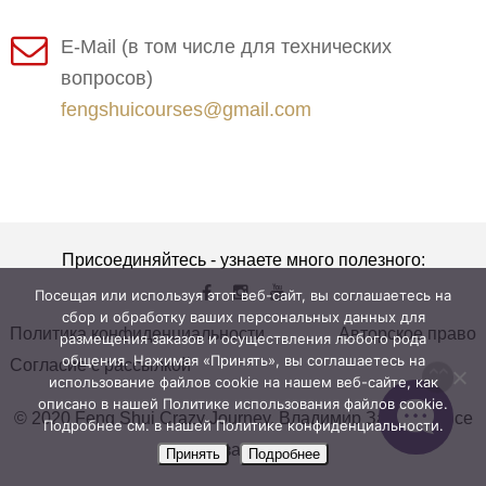
E-Mail (в том числе для технических
вопросов)
fengshuicourses@gmail.com
Присоединяйтесь - узнаете много полезного:
Посещая или используя этот веб-сайт, вы соглашаетесь на
сбор и обработку ваших персональных данных для
Политика конфиденциальности
Авторское право
размещения заказов и осуществления любого рода
общения. Нажимая «Принять», вы соглашаетесь на
Согласие с рассылкой
использование файлов cookie на нашем веб-сайте, как
описано в нашей Политике использования файлов cookie.
© 2020 Feng Shui Crazy Journey. Владимир Захаров. Все
Подробнее см. в нашей Политике конфиденциальности.
права защищены.
Принять
Подробнее