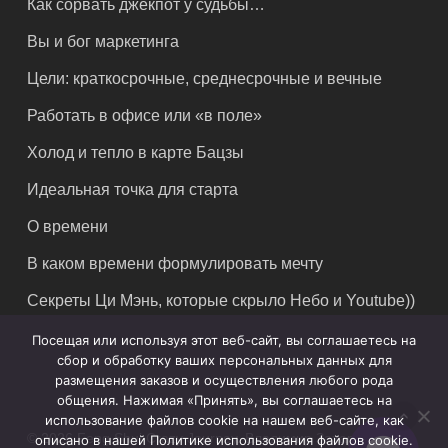
Как сорвать джекпот у судьбы…
Вы и бог маркетинга
Цели: краткосрочные, среднесрочные и вечные
Работать в офисе или «в поле»
Холод и тепло в карте Бацзы
Идеальная точка для старта
О времени
В каком времени формулировать мечту
Секреты Ци Мэнь, которые скрыло Небо и Youtube))
Посещая или используя этот веб-сайт, вы соглашаетесь на
сбор и обработку ваших персональных данных для
размещения заказов и осуществления любого рода
общения. Нажимая «Принять», вы соглашаетесь на
использование файлов cookie на нашем веб-сайте, как
© 2026 Feng Shui Crazy Journey. Владимир Захаров. Все
описано в нашей Политике использования файлов cookie.