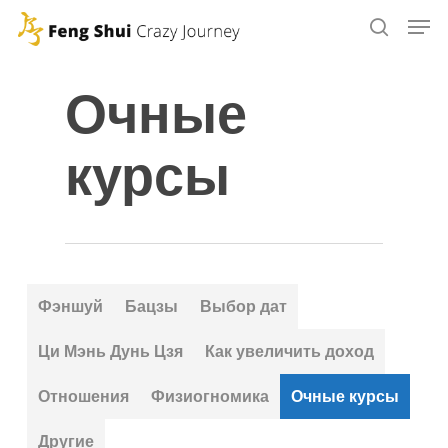
Skip
to
main
Очные
content
курсы
Фэншуй
Бацзы
Выбор дат
Ци Мэнь Дунь Цзя
Как увеличить доход
Отношения
Физиогномика
Очные курсы
Другие