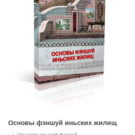
Основы фэншуй иньских жилищ
Что такое иньский
фэншуй