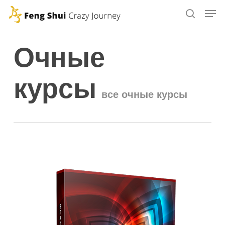
Skip
to
main
Очные
content
курсы
все очные курсы