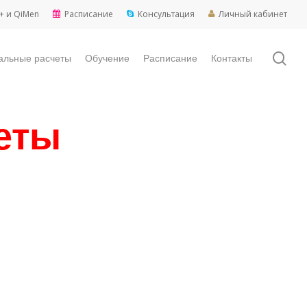
+ и QiMen
Расписание
Консультация
Личный кабинет
sea
альные расчеты
Обучение
Расписание
Контакты
еты