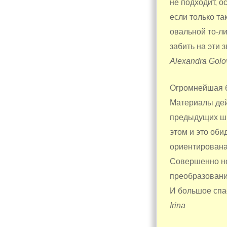
не подходит, о
если только та
овальной то-ли
забить на эти 
Alexandra Golo
Огромнейшая б
Материалы дей
предыдущих шк
этом и это оби
ориентирована 
Совершенно но
преобразовании
И большое спа
Irina