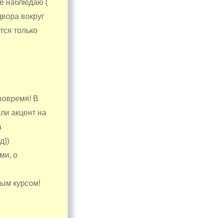
не наблюдаю (
двора вокруг
ется только
вовремя! В
ли акцент на
а
д))
ми, о
ным курсом!