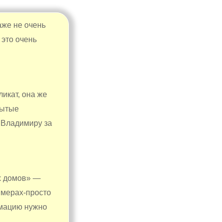
аже не очень
 это очень
икат, она же
рытые
 Владимиру за
х домов» —
имерах-просто
рмацию нужно