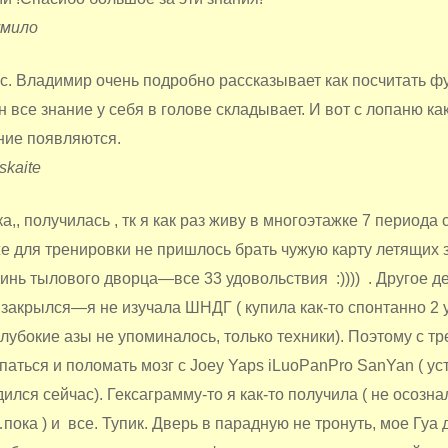
умило
с. Владимир очень подробно рассказывает как посчитать фу
н все знание у себя в голове складывает. И вот с лопаню ка
ние появляются.
skaite
а,, получилась , тк я как раз живу в многоэтажке 7 периода
е для тренировки не пришлось брать чужую карту летящих 
нь тылового дворца—все 33 удовольствия :)))) . Другое дел
 закрылся—я не изучала ШНДГ ( купила как-то спонтанно 2
 глубокие азы не упоминалось, только техники). Поэтому с т
аться и поломать мозг с Joey Yaps iLuoPanPro SanYan ( ус
дился сейчас). Гексаграмму-то я как-то получила ( не осозна
пока ) и все. Тупик. Дверь в парадную не тронуть, мое Гуа д