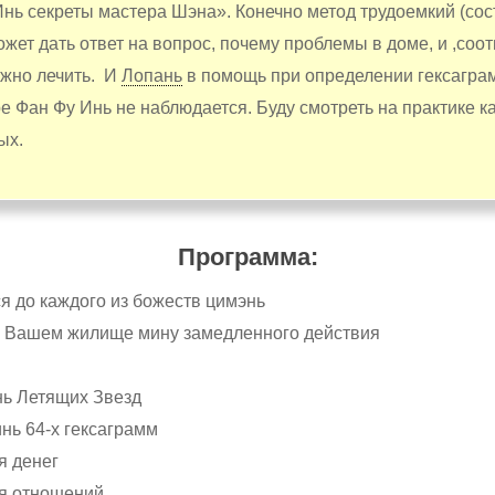
Инь секреты мастера Шэна». Конечно метод трудоемкий (со
ожет дать ответ на вопрос, почему проблемы в доме, и ,соо
ожно лечить. И
Лопань
в помощь при определении гексаграмм
е Фан Фу Инь не наблюдается. Буду смотреть на практике к
ых.
Программа:
ся до каждого из божеств цимэнь
 в Вашем жилище мину замедленного действия
нь Летящих Звезд
нь 64-х гексаграмм
я денег
ля отношений