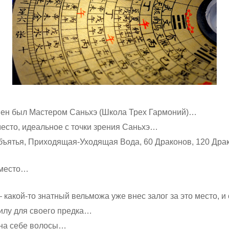
ен был Мастером Саньхэ (Школа Трех Гармоний)…
место, идеальное с точки зрения Саньхэ…
Объятья, Приходящая-Уходящая Вода, 60 Драконов, 120 Дра
 место…
 какой-то знатный вельможа уже внес залог за это место, и
гилу для своего предка…
 на себе волосы…