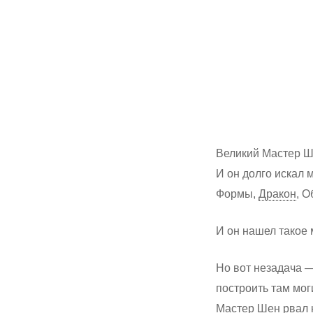
Великий Мастер Ш
И он долго искал 
Формы,
Дракон
, 
И он нашел такое
Но вот незадача —
построить там мо
Hit enter to search or ESC to close
Мастер Шен рвал