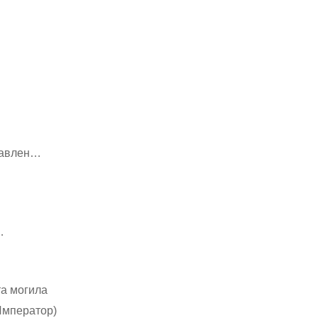
главлен…
…
та могила
Император)