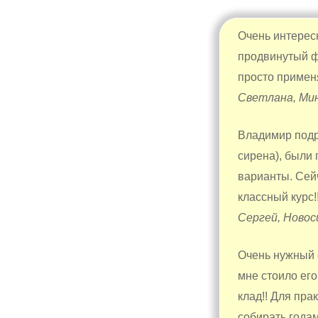
Очень интересн
продвинутый фе
просто примен
Светлана, Ми
Владимир подр
сирена), были
варианты. Сей
классный курс!!
Сергей, Новос
Очень нужный 
мне стоило ег
клад!! Для пр
собирать годам