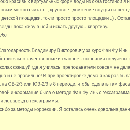
собо красивых виртуальных форм воды из окна гостиной я 
ковым можно считать ,, круговое,, движение внутри нашего 
 детской площадки, то-ли просто просто площадки ..) . Оста
звезды пока живу в ней и искать другую…квартиру.
vko
лагодарность Владимиру Викторовичу за курс Фан Фу Инь!
ствительно качественные и главное -эти знания получены 
олах фэншуй,где я училась, преподаватели совсем не дела
дно и не правильно! И при проектировке дома я как раз был
на СВ-2/3 или ЮЗ-2/3 в 8 периоде, чтобы сделать там фаса
вой информация была о методе Фан Фу Инь с гексаграмма
 лет. звезд в гексаграммы.
сибо за методы коррекции. Я осталась очень довольна дан