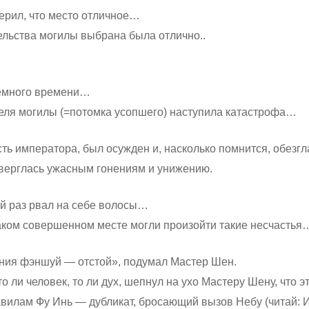
ерил, что место отличное…
ельства могилы выбрана была отлично..
емного времени…
теля могилы (=потомка усопшего) наступила катастрофа…
сть императора, был осужден и, насколько помнится, обез
дверглась ужасным гонениям и унижению.
й раз рвал на себе волосы…
таком совершенном месте могли произойти такие несчастья
ния фэншуй — отстой», подумал Мастер Шен.
то ли человек, то ли дух, шепнул на ухо Мастеру Шену, что э
авилам Фу Инь — дубликат, бросающий вызов Небу (читай: 