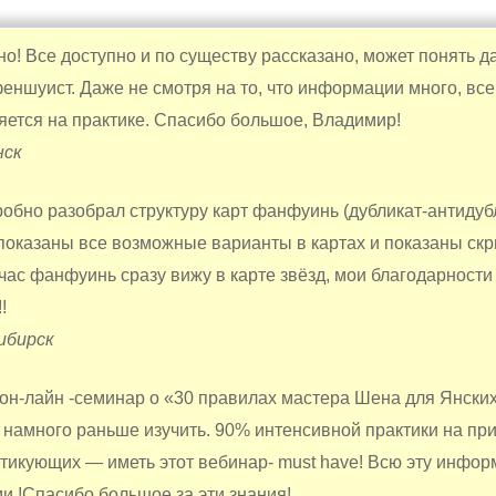
о! Все доступно и по существу рассказано, может понять д
ншуист. Даже не смотря на то, что информации много, все
яется на практике. Спасибо большое, Владимир!
нск
обно разобрал структуру карт фанфуинь (дубликат-антидубл
 показаны все возможные варианты в картах и показаны ск
час фанфуинь сразу вижу в карте звёзд, мои благодарности
!
ибирск
он-лайн -семинар о «30 правилах мастера Шена для Янски
о намного раньше изучить. 90% интенсивной практики на пр
актикующих — иметь этот вебинар- must have! Всю эту инфо
и !Спасибо большое за эти знания!