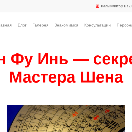
Калькулятор BaZi
лавная
Блог
Галерея
Знакомимся
Консультации
Персон
н Фу Инь — секр
Мастера Шена