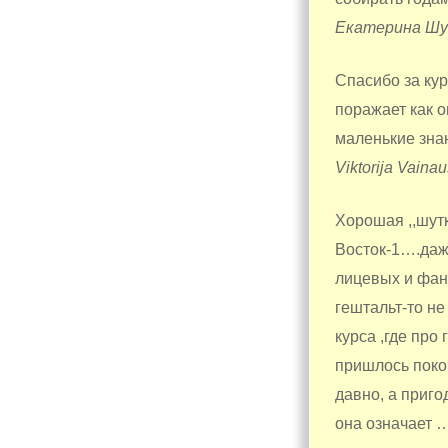
Екатерина Ш
Спасибо за кур
поражает как о
маленькие зна
Viktorija Vainau
Хорошая ,,шутк
Восток-1….даж
лицевых и фани
гештальт-то не
курса ,где про
пришлось покоп
давно, а приго
она означает …