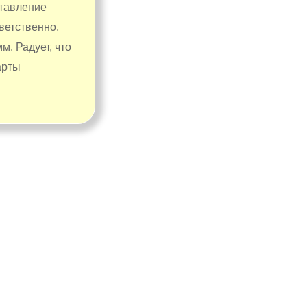
ставление
тветственно,
. Радует, что
арты