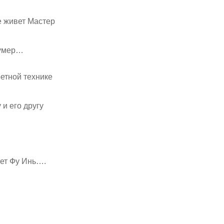
е живет Мастер
 умер…
етной технике
и его другу
рет Фу Инь….