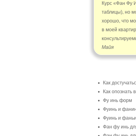
Курс «Фан Фу 
таблицы), но м
хорошо, что м
в моей квартир
консультируем
Майя
Как достучать
Как опознать
Фу инь форм
Фуинь и фани
Фуинь и фаньи
Фан фу инь дл
Фан фу инь д