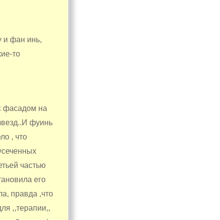
 и фан инь,
кие-то
 с фасадом на
звезд..И фуинь
о , что
 усеченных
ретьей частью
тановила его
ла, правда ,что
ля ,,терапии,,