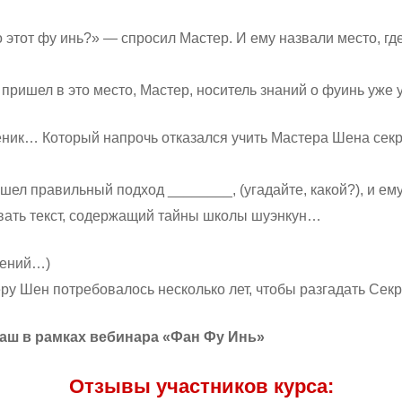
о этот фу инь?» — спросил Мастер. И ему назвали место, гд
пришел в это место, Мастер, носитель знаний о фуинь уже
еник… Который напрочь отказался учить Мастера Шена секр
ел правильный подход ________, (угадайте, какой?), и ему 
вать текст, содержащий тайны школы шуэнкун…
нений…)
ру Шен потребовалось несколько лет, чтобы разгадать Сек
аш в рамках вебинара «Фан Фу Инь»
Отзывы участников курса: