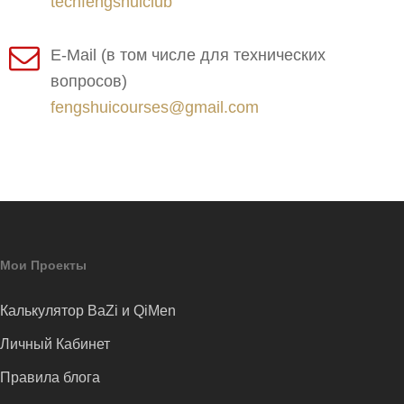
techfengshuiclub
E-Mail (в том числе для технических
вопросов)
fengshuicourses@gmail.com
Мои Проекты
Калькулятор BaZi и QiMen
Личный Кабинет
Правила блога