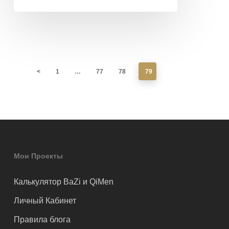
<
1
…
77
78
79
Мои Проекты
Калькулятор BaZi и QiMen
Личный Кабинет
Правила блога