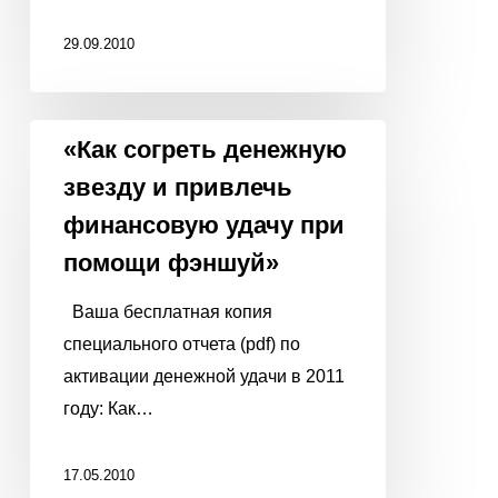
29.09.2010
«Как
«Как согреть денежную
согреть
звезду и привлечь
денежную
финансовую удачу при
звезду
помощи фэншуй»
и
привлечь
Ваша бесплатная копия
финансовую
специального отчета (pdf) по
удачу
активации денежной удачи в 2011
при
году: Как…
помощи
фэншуй»
17.05.2010