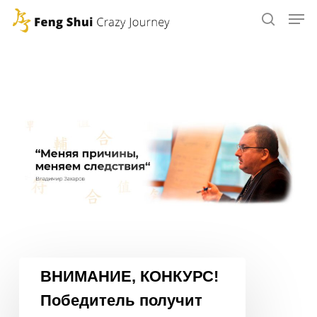
Skip
to
main
content
ВНИМАНИЕ,
ВНИМАНИЕ, КОНКУРС!
КОНКУРС!
Победитель получит
Победитель