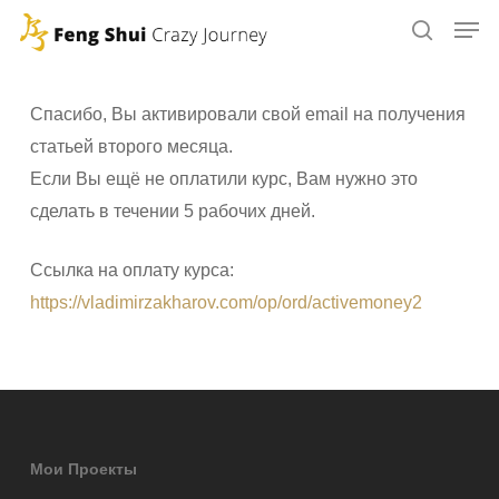
Skip
to
main
content
Спасибо, Вы активировали свой email на получения
статьей второго месяца.
Если Вы ещё не оплатили курс, Вам нужно это
сделать в течении 5 рабочих дней.
Ссылка на оплату курса:
https://vladimirzakharov.com/op/ord/activemoney2
Мои Проекты