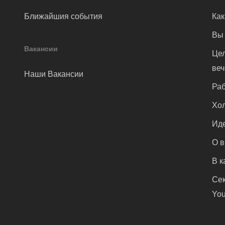
Ближайшия события
Как
Вы 
Вакансии
Цел
ве
Наши Вакансии
Раб
Хол
Иде
О 
В к
Сек
You