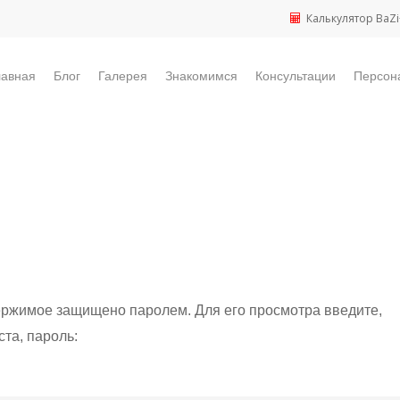
Калькулятор BaZi
лавная
Блог
Галерея
Знакомимся
Консультации
Персон
ержимое защищено паролем. Для его просмотра введите,
та, пароль: