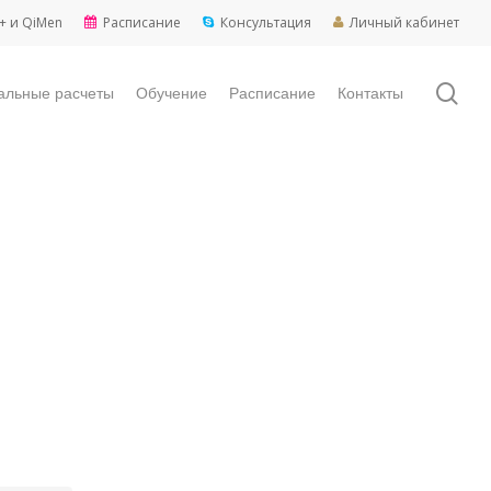
+ и QiMen
Расписание
Консультация
Личный кабинет
sea
альные расчеты
Обучение
Расписание
Контакты