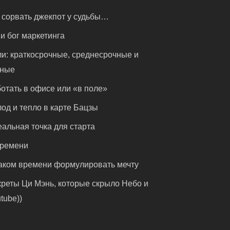
 сорвать джекпот у судьбы…
и бог маркетинга
и: краткосрочные, среднесрочные и
чные
отать в офисе или «в поле»
од и тепло в карте Бацзы
альная точка для старта
времени
аком времени формулировать мечту
реты Ци Мэнь, которые скрыло Небо и
tube))