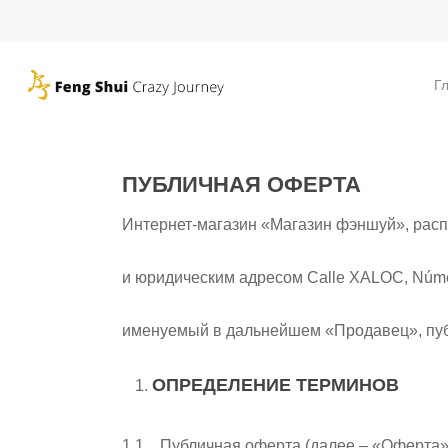
Skip
to
main
Г
content
ПУБЛИЧНАЯ ОФЕРТА
Интернет-магазин «Магазин фэншуй», ра
и юридическим адресом Calle XALOC, Número 7,
именуемый в дальнейшем «Продавец», пуб
ОПРЕДЕЛЕНИЕ ТЕРМИНОВ
1.1. Публичная оферта (далее – «Оферта»