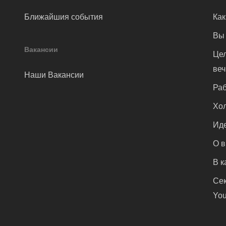
Ближайшия события
Как
Вы 
Вакансии
Цел
ве
Наши Вакансии
Раб
Хол
Иде
О 
В к
Сек
You