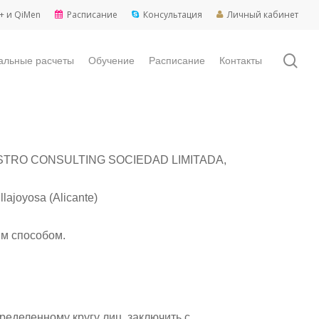
+ и QiMen
Расписание
Консультация
Личный кабинет
sea
альные расчеты
Обучение
Расписание
Контакты
FINASTRO CONSULTING SOCIEDAD LIMITADA,
lajoyosa (Alicante)
м способом.
еделенному кругу лиц, заключить с