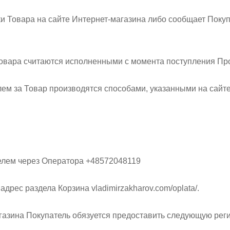
вки Товара на сайте Интернет-магазина либо сообщает Пок
 Товара считаются исполненными с момента поступления П
лем за Товар производятся способами, указанными на сайт
телем через Оператора +48572048119
адрес раздела Корзина vladimirzakharov.com/oplata/.
магазина Покупатель обязуется предоставить следующую р