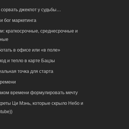
 сорвать джекпот у судьбы…
и бог маркетинга
и: краткосрочные, среднесрочные и
чные
отать в офисе или «в поле»
од и тепло в карте Бацзы
альная точка для старта
времени
аком времени формулировать мечту
реты Ци Мэнь, которые скрыло Небо и
tube))