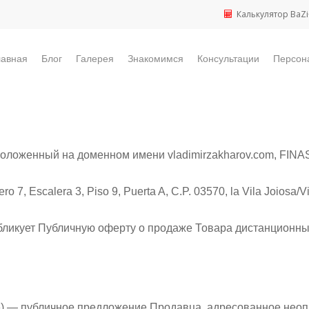
Калькулятор BaZi
лавная
Блог
Галерея
Знакомимся
Консультации
Персон
сположенный на доменном имени vladimirzakharov.com, 
 Escalera 3, Piso 9, Puerta A, C.P. 03570, la Vila Joiosa/Vil
ликует Публичную оферту о продаже Товара дистанционны
) — публичное предложение Продавца, адресованное неопр