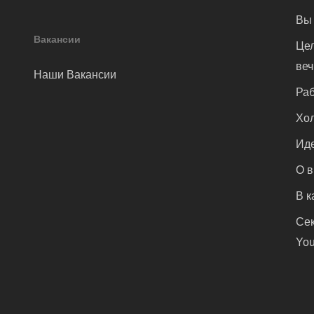
Вы 
Вакансии
Цел
ве
Наши Вакансии
Раб
Хол
Иде
О 
В к
Сек
You