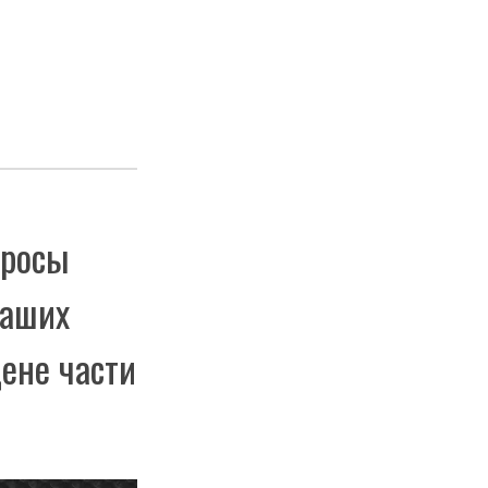
просы
ваших
цене части