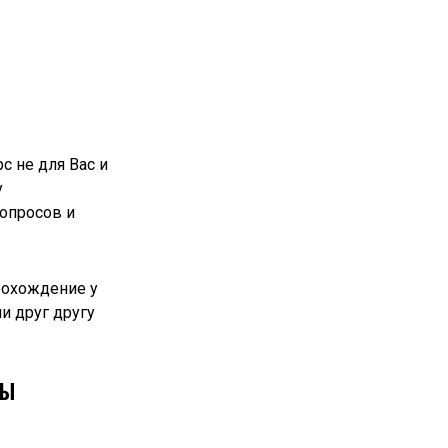
с не для Вас и
у
вопросов и
рохождение у
и друг другу
СЫ