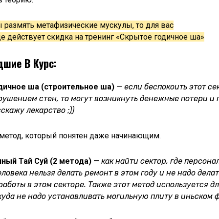
 размять метафизические мускулы, то для вас
це действует скидка на тренинг «Скрытое годичное ша»
шие В Курс:
дичное ша (строительное ша)
—
если беспокоить этот се
рушением стен, то могут возникнуть денежные потери и 
скажу лекарство ;))
 метод, который понятен даже начинающим.
ный Тай Суй (2 метода)
—
как найти сектор, где персона
ловека нельзя делать ремонт в этом году и не надо дела
аботы в этом секторе. Также этот метод используется д
куда не надо устанавливать могильную плиту в иньском 