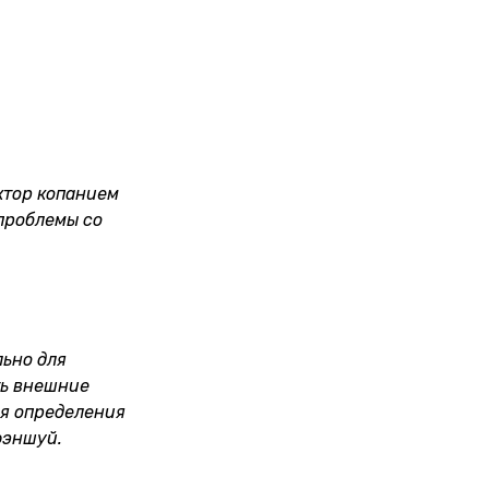
ктор копанием
проблемы со
льно для
ть внешние
ля определения
фэншуй.