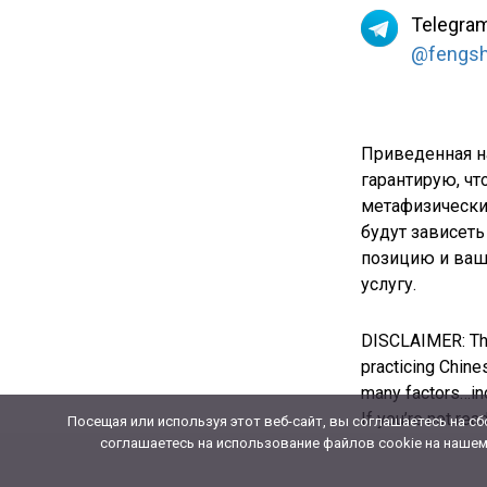
Telegra
@fengshu
Приведенная н
гарантирую, чт
метафизические
будут зависеть
позицию и ваше
услугу.
DISCLAIMER: The 
practicing Chine
many factors…inc
If you’re not r
Посещая или используя этот веб-сайт, вы соглашаетесь на 
соглашаетесь на использование файлов cookie на нашем