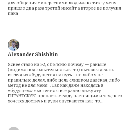
для общения с инересними людьми.к стате;у меня
пришло два раза третий инсайт а второе не получил
пака
Ответить
Alexander Shishkin
Яснее стало на 1-2, объясню почему — раньше
(видимо подсознательно как-то) пытался делать
взгляд из «будущего» на путь… но либо я не
правильно делал, либо цель слишком далёкая, либо
метод не для меня… Так как даже находясь в
«будущем» мысленно я всё равно вижу эту
ГИГАНТСКУЮ пропасть между настоящим и тем, чего
хочется достичь и руки опускаются как-то…
Ответить