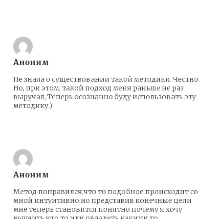
Ответить
Аноним
Не знала о существовании такой методики. Честно.
Но, при этом, такой подход меня раньше не раз
выручал, Теперь осознанно буду использовать эту
методику.)
Ответить
Аноним
Метод понравился,что то подобное происходит со
мной интуитивно,но представив конечные цели
мне теперь становится понятно почему я хочу
выучить что то или овладеть какими то