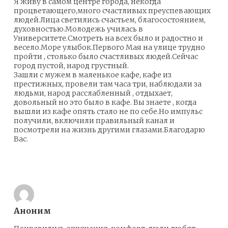
Я живу в самом центре города, некогда
процветающего,много счастливых преуспевающих
людей.Лица светились счастьем, благосостоянием,
духовностью.Молодежь училась в
Университете.Смотреть на всех было и радостно и
весело.Море улыбок.Первого Мая на улице трудно
пройти , столько было счастливых людей.Сейчас
город пустой, народ грустный.
Зашли с мужем в маленькое кафе, кафе из
престижных, провели там часа три, наблюдали за
людьми, народ расслабленный , отдыхает,
довольный но это было в кафе. Вы знаете , когда
вышли из кафе опять стало не по себе.Но импульс
получили, включили правильный канал и
посмотрели на жизнь другими глазами.Благодарю
Вас.
Ответить
Аноним