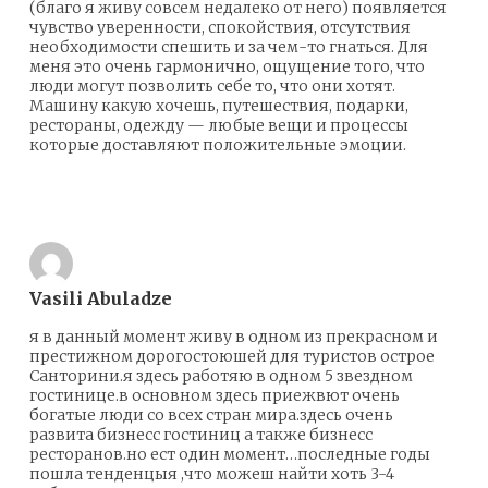
(благо я живу совсем недалеко от него) появляется
чувство уверенности, спокойствия, отсутствия
необходимости спешить и за чем-то гнаться. Для
меня это очень гармонично, ощущение того, что
люди могут позволить себе то, что они хотят.
Машину какую хочешь, путешествия, подарки,
рестораны, одежду — любые вещи и процессы
которые доставляют положительные эмоции.
Ответить
Vasili Abuladze
я в данный момент живу в одном из прекрасном и
престижном дорогостоюшей для туристов острое
Санторини.я здесь работяю в одном 5 звездном
гостинице.в основном здесь приежвют очень
богатые люди со всех стран мира.здесь очень
развита бизнесс гостиниц а также бизнесс
ресторанов.но ест один момент…последные годы
пошла тенденцыя ,что можеш найти хоть 3-4