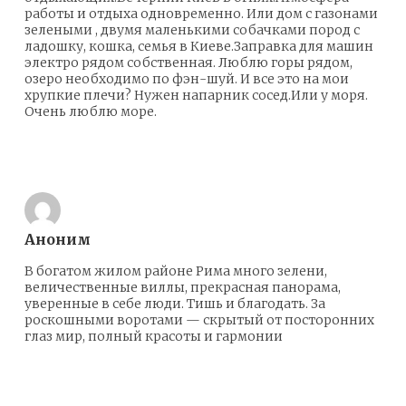
работы и отдыха одновременно. Или дом с газонами
зелеными , двумя маленькими собачками пород с
ладошку, кошка, семья в Киеве.Заправка для машин
электро рядом собственная. Люблю горы рядом,
озеро необходимо по фэн-шуй. И все это на мои
хрупкие плечи? Нужен напарник сосед.Или у моря.
Очень люблю море.
Ответить
Аноним
В богатом жилом районе Рима много зелени,
величественные виллы, прекрасная панорама,
уверенные в себе люди. Тишь и благодать. За
роскошными воротами — скрытый от посторонних
глаз мир, полный красоты и гармонии
Ответить