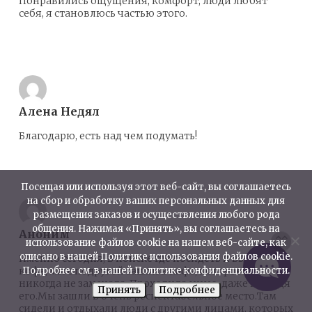
Понравились ощущения, комфорт, люди любят
себя, я становлюсь частью этого.
Ответить
Алена Недял
Благодарю, есть над чем подумать!
Ответить
Посещая или используя этот веб-сайт, вы соглашаетесь
на сбор и обработку ваших персональных данных для
размещения заказов и осуществления любого рода
общения. Нажимая «Принять», вы соглашаетесь на
Аноним
использование файлов cookie на нашем веб-сайте, как
описано в нашей Политике использования файлов cookie.
Именно сегодня, в поиске где посидеть и выпить
Подробнее см. в нашей Политике конфиденциальности.
кофе, мы с подругой зашли в кафе, которое я
никогда не замечала. Проходила мимо, даже не видя
Принять
Подробнее
его.Мы зашли в очень респектабельное место.Там
сидели и отдыхали люди с другими лицами, которых