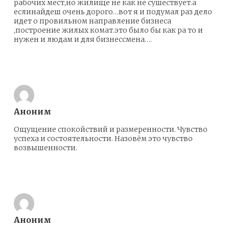
рабочих мест,но жилище не как не сушествует.а
еслинайдеш очень дорого…вот я и подумал раз дело
идет о провильном направление бизнеса
,построение жилых комат.это было бы как ра то и
нужен и людам и для бизнессмена….
Ответить
Аноним
Ощущение спокойствий и размеренности. Чувство
успеха и состоятельности. Назовём это чувство
возвышенности.
Ответить
Аноним