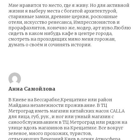
Мне нравится то место, где я живу. Но для активной
жизни я выберу места с богатой архитектурой,
старинные замки, древние церкви, роскошные
отели, искусство ренесанса, Импрессионистов и
прорафаэлитов, конечно же, модер, арт нуво.Люблю
сидеть в каком нибудь кафе в центре города,
смотреть на проходящих мимо меня горожан,
думать о своём и сочинять истории.
Ответить
Анна Самойлова
В Киеве на Бессарабке,Крещатике или район
Майдана незалежности проживание. В ТЦ
Метроград иметь магазин китайских масок CALLA
для лица, губ, рук , и ног или умный магазин с
самообслуживанием в ТЦ Метроград или рядом на
улице вдоль магазинов на Крещатике. Все вокруг
зеленое, много прохожих, туристов,
отдыхающих.Вечерний Киев в огнях.Атмосфера