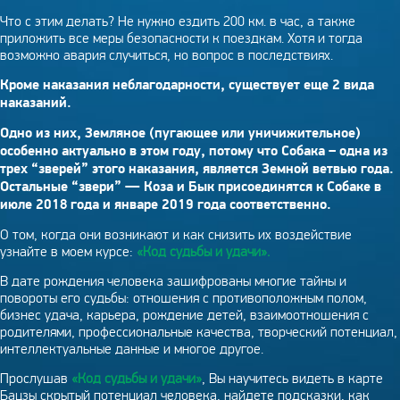
Что с этим делать? Не нужно ездить 200 км. в час, а также
приложить все меры безопасности к поездкам. Хотя и тогда
возможно авария случиться, но вопрос в последствиях.
Кроме наказания неблагодарности, существует еще 2 вида
наказаний.
Одно из них, Земляное (пугающее или уничижительное)
особенно актуально в этом году, потому что Собака – одна из
трех “зверей” этого наказания, является Земной ветвью года.
Остальные “звери” — Коза и Бык присоединятся к Собаке в
июле 2018 года и январе 2019 года соответственно.
О том, когда они возникают и как снизить их воздействие
узнайте в моем курсе:
«Код судьбы и удачи».
В дате рождения человека зашифрованы многие тайны и
повороты его судьбы: отношения с противоположным полом,
бизнес удача, карьера, рождение детей, взаимоотношения с
родителями, профессиональные качества, творческий потенциал,
интеллектуальные данные и многое другое.
Прослушав
«Код судьбы и удачи»
, Вы научитесь видеть в карте
Бацзы скрытый потенциал человека, найдете подсказки, как