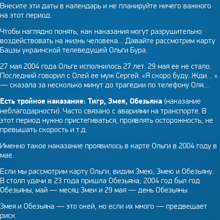
Внесите эти даты в календарь и не планируйте ничего важного
на этот период.
Чтобы наглядно понять, как наказания могут разрушительно
воздействовать на жизнь человека… Давайте рассмотрим карту
Бацзы украинской телеведущей Ольги Бура.
27 мая 2004 года Ольге исполнилось 27 лет. 29 мая ее не стало.
Последний говорил с Олей ее муж Сергей. «Я скоро буду. Жди… »
— сказала за несколько минут до трагедии по телефону Оля…
Есть тройное наказание: Тигр, Змея, Обезьяна
(наказание
неблагодарности). Часто связано с авариями на транспорте. В
этот период нужно пристегиваться, проявлять осторожность, не
превышать скорость и т.д.
Именно такое наказание проявилось в карте Ольги в 2004 году в
мае.
Если мы рассмотрим карту Ольги, видим Змею, Змею и Обезьяну.
В столп удачи в 23 года пришла Обезьяна, 2004 год был год
Обезьяны, май — месяц Змеи и 29 мая — день Обезьяны.
Змея и Обезьяна — это окей, но если их много — предвещает
риск.