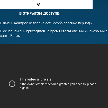
В ОТКРЫТОМ ДОСТУПЕ:
ВВЕДЕНИЕ В БАЦЗЫ
В жизни каждого человека есть особо опасные периоды.
НАКАЗАНИЕ В КАРТЕ БАЦЗЫ
В основном они приходятся на время столкновений и наказаний в
КАКИМИ ВАС ВИДЯТ ОКРУЖАЮЩИЕ
карте Бацзы.