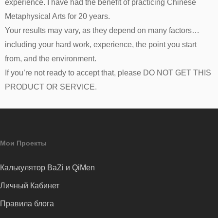
experience. I have had the benefit of practicing Chinese
Metaphysical Arts for 20 years.
Your results may vary, as they depend on many factors…
including your hard work, experience, the point you start
from, and the environment.
If you’re not ready to accept that, please DO NOT GET THIS
PRODUCT OR SERVICE.
Мои Проекты
Калькулятор BaZi и QiMen
Личный Кабинет
Правила блога