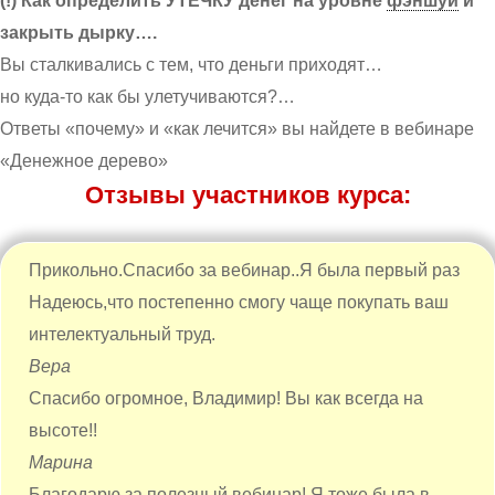
(!) Как определить УТЕЧКУ денег на уровне
фэншуй
и
закрыть дырку….
Вы сталкивались с тем, что деньги приходят…
но куда-то как бы улетучиваются?…
Ответы «почему» и «как лечится» вы найдете в вебинаре
«Денежное дерево»
Отзывы участников курса:
Прикольно.Спасибо за вебинар..Я была первый раз
Надеюсь,что постепенно смогу чаще покупать ваш
интелектуальный труд.
Вера
Спасибо огромное, Владимир! Вы как всегда на
высоте!!
Марина
Благодарю за полезный вебинар! Я тоже была в