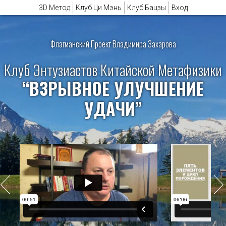
3D Метод
Клуб Ци Мэнь
Клуб Бацзы
Вход
Флагманский Проект Владимира Захарова
Клуб Энтузиастов Китайской Метафизики
“ВЗРЫВНОЕ УЛУЧШЕНИЕ
УДАЧИ”