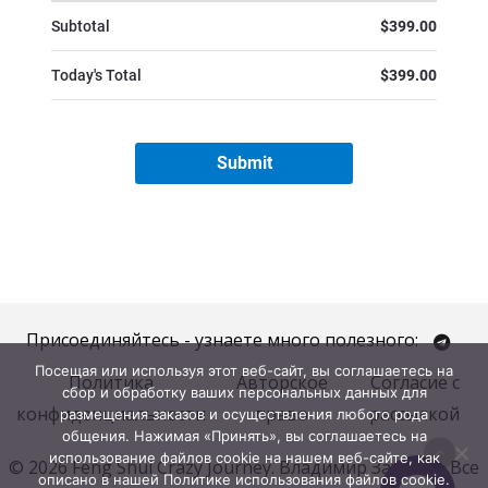
Присоединяйтесь - узнаете много полезного:
Посещая или используя этот веб-сайт, вы соглашаетесь на
Политика
Авторское
Согласие с
сбор и обработку ваших персональных данных для
конфиденциальности
право
рассылкой
размещения заказов и осуществления любого рода
общения. Нажимая «Принять», вы соглашаетесь на
использование файлов cookie на нашем веб-сайте, как
© 2026 Feng Shui Crazy Journey. Владимир Захаров. Все
описано в нашей Политике использования файлов cookie.