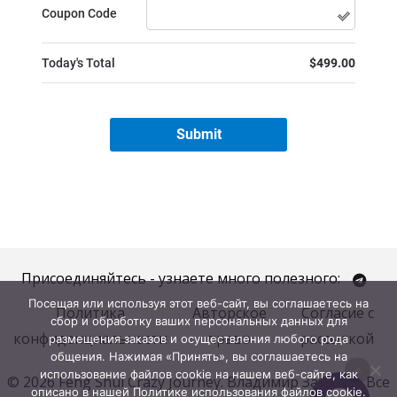
Присоединяйтесь - узнаете много полезного:
Посещая или используя этот веб-сайт, вы соглашаетесь на
Политика
Авторское
Согласие с
сбор и обработку ваших персональных данных для
конфиденциальности
право
рассылкой
размещения заказов и осуществления любого рода
общения. Нажимая «Принять», вы соглашаетесь на
использование файлов cookie на нашем веб-сайте, как
© 2026 Feng Shui Crazy Journey. Владимир Захаров. Все
описано в нашей Политике использования файлов cookie.