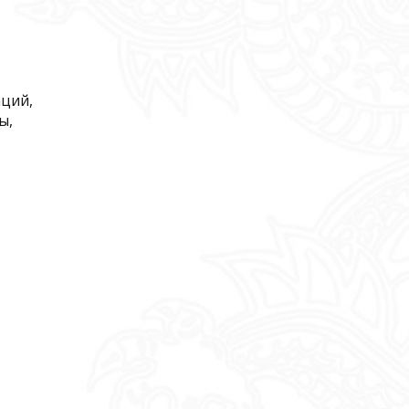
аций,
ы,