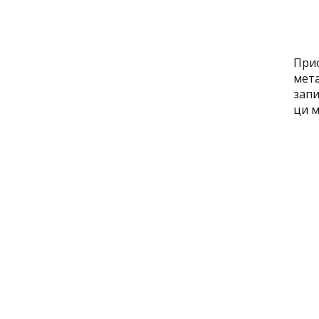
Прис
мета
запи
ци м