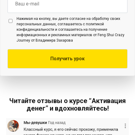
mail
Нажимая
Нажимая на кнопку, вы даете согласие на обработку своих
на
персональных данных, соглашаетесь с политикой
кнопку,
конфиденциальности и соглашаетесь на получение
вы
информационных и рекламных материалов от Feng Shui Crazy
даете
Journey от Владимира Захарова
согласие
на
обработку
своих
персональных
данных,
соглашаетесь
с
политикой
Читайте отзывы о курсе “Активация
конфиденциальности
и
денег” и вдохновляйтесь!
соглашаетесь
на
получение
информационных