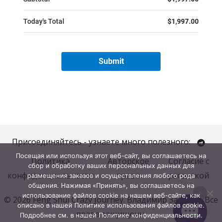
Присоединяйтесь - узнаете много полезного:
Посещая или используя этот веб-сайт, вы соглашаетесь на
Политика
Авторское
Согласие с
сбор и обработку ваших персональных данных для
конфиденциальности
право
рассылкой
размещения заказов и осуществления любого рода
общения. Нажимая «Принять», вы соглашаетесь на
использование файлов cookie на нашем веб-сайте, как
© 2026 Feng Shui Crazy Journey. Владимир Захаров. Все
описано в нашей Политике использования файлов cookie.
права защищены.
Подробнее см. в нашей Политике конфиденциальности.