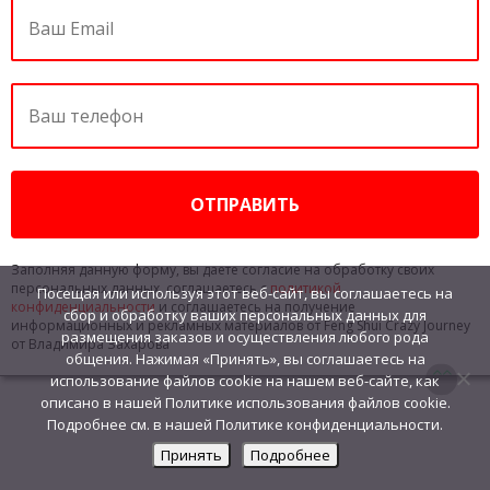
Заполняя данную форму, вы даете согласие на обработку своих
персональных данных, соглашаетесь с
политикой
Посещая или используя этот веб-сайт, вы соглашаетесь на
конфиденциальности
и соглашаетесь на получение
сбор и обработку ваших персональных данных для
информационных и рекламных материалов от Feng Shui Crazy Journey
размещения заказов и осуществления любого рода
от Владимира Захарова
общения. Нажимая «Принять», вы соглашаетесь на
использование файлов cookie на нашем веб-сайте, как
описано в нашей Политике использования файлов cookie.
Подробнее см. в нашей Политике конфиденциальности.
Принять
Подробнее