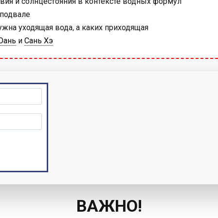
вия и солнцестояния в контексте водных формул
 подвале
нужна уходящая вода, а каких приходящая
Юань
и
Сань Хэ
ВАЖНО!