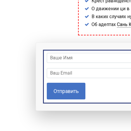
Крест равноденст
О движении ци в
В каких случаях 
Об адептах
Сань 