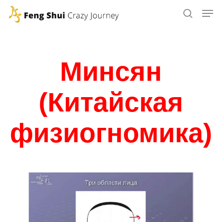
Skip
to
main
content
Минсян
(Китайская
физиогномика)