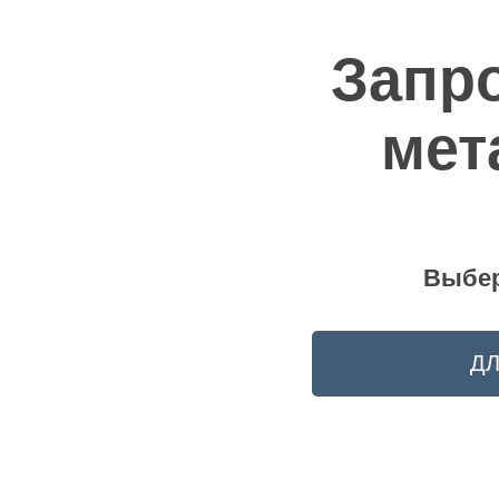
Запро
мет
Выбер
ДЛ