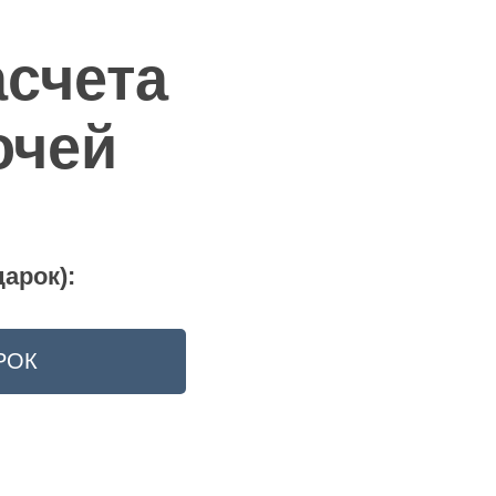
асчета
ючей
арок):
РОК