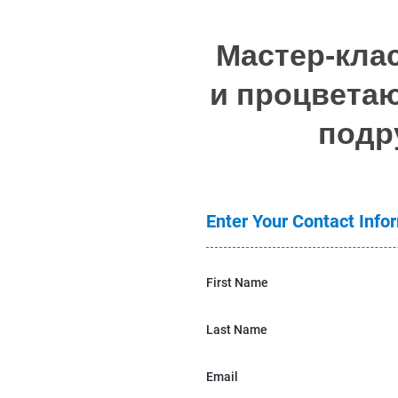
Мастер-кла
и процветаю
подр