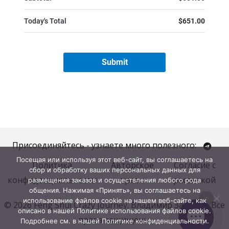
Присоединяйтесь - узнаете много полезного:
Посещая или используя этот веб-сайт, вы соглашаетесь на
Политика
Авторское
Согласие с
сбор и обработку ваших персональных данных для
конфиденциальности
право
рассылкой
размещения заказов и осуществления любого рода
общения. Нажимая «Принять», вы соглашаетесь на
использование файлов cookie на нашем веб-сайте, как
© 2026 Feng Shui Crazy Journey. Владимир Захаров. Все
описано в нашей Политике использования файлов cookie.
права защищены.
Подробнее см. в нашей Политике конфиденциальности.