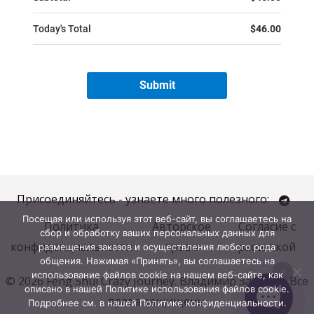
Присоединяйтесь - узнаете много полезного:
Посещая или используя этот веб-сайт, вы соглашаетесь на
Политика
Авторское
Согласие с
сбор и обработку ваших персональных данных для
конфиденциальности
право
рассылкой
размещения заказов и осуществления любого рода
общения. Нажимая «Принять», вы соглашаетесь на
использование файлов cookie на нашем веб-сайте, как
© 2026 Feng Shui Crazy Journey. Владимир Захаров. Все
описано в нашей Политике использования файлов cookie.
права защищены.
Подробнее см. в нашей Политике конфиденциальности.