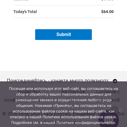
Присоединяйтесь - узнаете много полезного:
Посещая или используя этот веб-сайт, вы соглашаетесь на
Политика
Авторское
Согласие с
сбор и обработку ваших персональных данных для
конфиденциальности
право
рассылкой
размещения заказов и осуществления любого рода
общения. Нажимая «Принять», вы соглашаетесь на
использование файлов cookie на нашем веб-сайте, как
© 2026 Feng Shui Crazy Journey. Владимир Захаров. Все
описано в нашей Политике использования файлов cookie.
права защищены.
Подробнее см. в нашей Политике конфиденциальности.