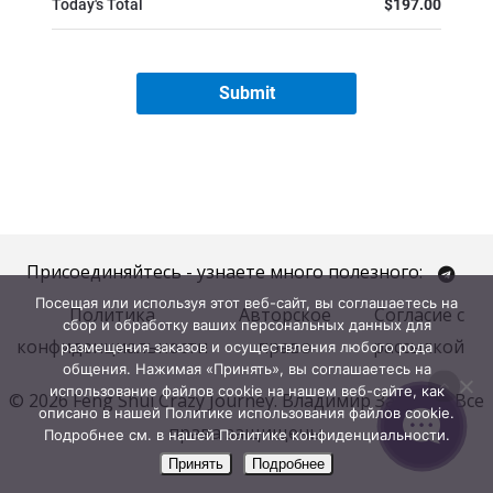
Присоединяйтесь - узнаете много полезного:
Посещая или используя этот веб-сайт, вы соглашаетесь на
Политика
Авторское
Согласие с
сбор и обработку ваших персональных данных для
конфиденциальности
право
рассылкой
размещения заказов и осуществления любого рода
общения. Нажимая «Принять», вы соглашаетесь на
использование файлов cookie на нашем веб-сайте, как
© 2026 Feng Shui Crazy Journey. Владимир Захаров. Все
описано в нашей Политике использования файлов cookie.
права защищены.
Подробнее см. в нашей Политике конфиденциальности.
Принять
Подробнее