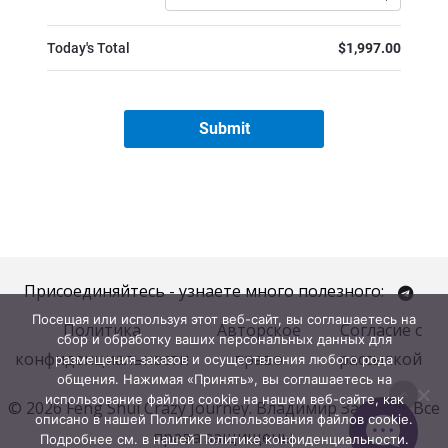
Присоединяйтесь - узнаете много полезного:
Посещая или используя этот веб-сайт, вы соглашаетесь на
Политика
Авторское
Согласие с
сбор и обработку ваших персональных данных для
конфиденциальности
право
рассылкой
размещения заказов и осуществления любого рода
общения. Нажимая «Принять», вы соглашаетесь на
использование файлов cookie на нашем веб-сайте, как
© 2026 Feng Shui Crazy Journey. Владимир Захаров. Все
описано в нашей Политике использования файлов cookie.
права защищены.
Подробнее см. в нашей Политике конфиденциальности.