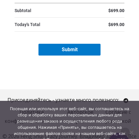
Присоединяйтесь - узнаете много полезного:
Посещая или используя этот веб-сайт, вы соглашаетесь на
Политика
Авторское
Согласие с
сбор и обработку ваших персональных данных для
конфиденциальности
право
рассылкой
размещения заказов и осуществления любого рода
общения. Нажимая «Принять», вы соглашаетесь на
использование файлов cookie на нашем веб-сайте, как
© 2026 Feng Shui Crazy Journey. Владимир Захаров. Все