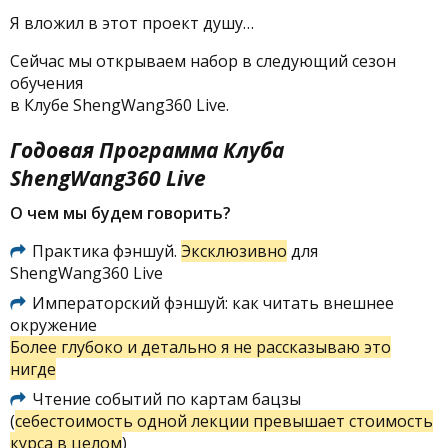
Я вложил в этот проект душу…
Сейчас мы открываем набор в следующий сезон
обучения
в Клубе ShengWang360 Live.
Годовая Программа Клуба
ShengWang360 Live
О чем мы будем говорить?
Практика фэншуй.
Эксклюзивно
для
ShengWang360 Live
Императорский фэншуй: как читать внешнее
окружение
Более глубоко и детально я не рассказываю это
нигде
Чтение событий по картам бацзы
(
себестоимость одной лекции превышает стоимость
курса в целом
)