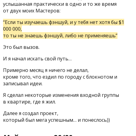
услышанная практически в одно и то же время
от двух моих Мастеров:
“Если ты изучаешь фэншуй, и у тебя нет хотя бы $1
000 000,
то ты не знаешь фэншуй, либо не применяешь”
Это был вызов.
И я начал искать свой путь…
Примерно месяц я ничего не делал,
кроме того, что ездил по городу с блокнотом и
записывал идеи.
Я сделал некоторые изменения входной группы
в квартире, где я жил.
Далее я создал проект,
который был мега успешным… и понеслось))