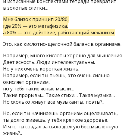
и исписанные конспектами тетради превратит
в золотые слитки…
Мне близок принцип 20/80,
где 20% — это метафизика,
а 80% — это действие, работающий механизм.
Это, как кислотно-щелочной баланс в организме.
Например, много кислоты хорошо для мышления.
Дает ясность. Люди интеллектуальны.
Но у них очень короткая жизнь.
Например, если ты пьешь, это очень сильно
окисляет организм,
но у тебя такие ясные мысли…
Такие прорывы… Такие стихи… Такая музыка…
Но сколько живут все музыканты, поэты?..
Но, если ты начинаешь организм ощелачивать,
ты долго живешь, у тебя крепкое здоровье.
И что ты создал за свою долгую бессмысленную
жизнь?..