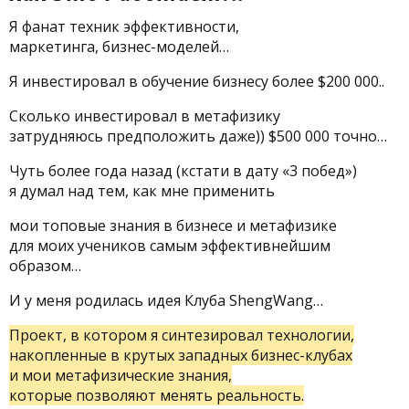
Я фанат
техник эффективности,
маркетинга, бизнес-моделей…
Я инвестировал в обучение бизнесу более $200 000..
Сколько инвестировал в метафизику
затрудняюсь предположить даже)) $500 000 точно…
Чуть более года назад (кстати в дату «3 побед»)
я думал над тем, как мне применить
мои топовые знания в бизнесе и метафизике
для моих учеников самым эффективнейшим
образом…
И у меня родилась идея Клуба ShengWang…
Проект, в котором я синтезировал технологии,
накопленные в крутых западных бизнес-клубах
и мои метафизические знания,
которые позволяют менять реальность.