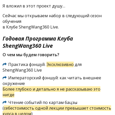
Я вложил в этот проект душу…
Сейчас мы открываем набор в следующий сезон
обучения
в Клубе ShengWang360 Live.
Годовая Программа Клуба
ShengWang360 Live
О чем мы будем говорить?
Практика фэншуй.
Эксклюзивно
для
ShengWang360 Live
Императорский фэншуй: как читать внешнее
окружение
Более глубоко и детально я не рассказываю это
нигде
Чтение событий по картам бацзы
(
себестоимость одной лекции превышает стоимость
курса в целом
)