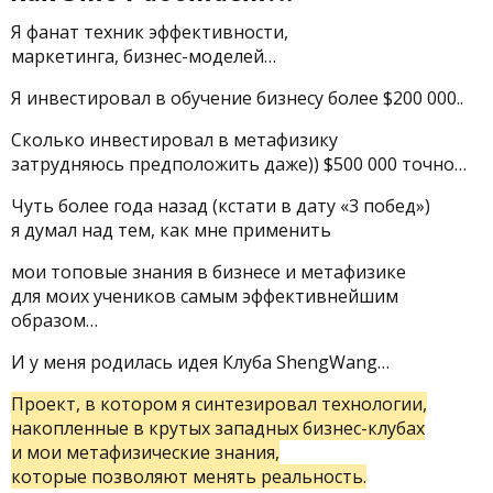
Я фанат
техник эффективности,
маркетинга, бизнес-моделей…
Я инвестировал в обучение бизнесу более $200 000..
Сколько инвестировал в метафизику
затрудняюсь предположить даже)) $500 000 точно…
Чуть более года назад (кстати в дату «3 побед»)
я думал над тем, как мне применить
мои топовые знания в бизнесе и метафизике
для моих учеников самым эффективнейшим
образом…
И у меня родилась идея Клуба ShengWang…
Проект, в котором я синтезировал технологии,
накопленные в крутых западных бизнес-клубах
и мои метафизические знания,
которые позволяют менять реальность.