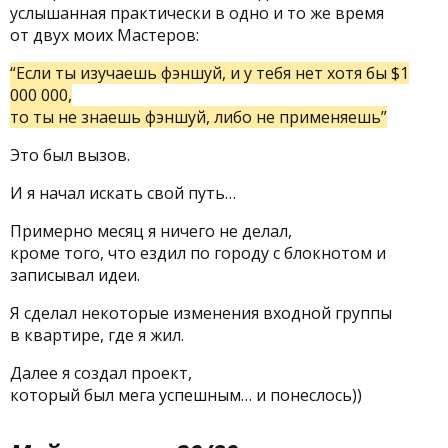
услышанная практически в одно и то же время
от двух моих Мастеров:
“Если ты изучаешь фэншуй, и у тебя нет хотя бы $1
000 000,
то ты не знаешь фэншуй, либо не применяешь”
Это был вызов.
И я начал искать свой путь…
Примерно месяц я ничего не делал,
кроме того, что ездил по городу с блокнотом и
записывал идеи.
Я сделал некоторые изменения входной группы
в квартире, где я жил.
Далее я создал проект,
который был мега успешным… и понеслось))