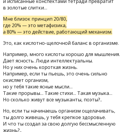
и исписанные конспектами тетради превратит
в золотые слитки…
Мне близок принцип 20/80,
где 20% — это метафизика,
а 80% — это действие, работающий механизм.
Это, как кислотно-щелочной баланс в организме.
Например, много кислоты хорошо для мышления.
Дает ясность. Люди интеллектуальны.
Но у них очень короткая жизнь.
Например, если ты пьешь, это очень сильно
окисляет организм,
но у тебя такие ясные мысли…
Такие прорывы… Такие стихи… Такая музыка…
Но сколько живут все музыканты, поэты?..
Но, если ты начинаешь организм ощелачивать,
ты долго живешь, у тебя крепкое здоровье.
И что ты создал за свою долгую бессмысленную
жизнь?..