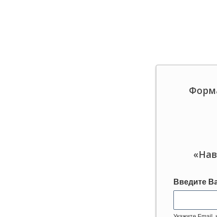
Форма
«Нав
Введите Ва
Укажите Email,