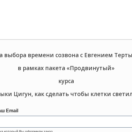
 выбора времени созвона с Евгением Тер
в рамках пакета «Продвинутый»
курса
ыки Цигун, как сделать чтобы клетки свети
ш Email
 на который Вы оформили заказ