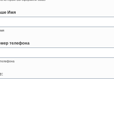
аше Имя
имя
омер телефона
 телефона
с: