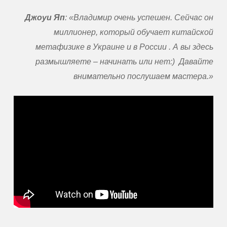
Джоуи Яп
: «Владимир очень успешен. Сейчас он
миллионер, который обучает китайской
метафизике в Украине и в России . А вы здесь
размышляете – начинать или нет:) Давайте
внимательно послушаем мастера.»