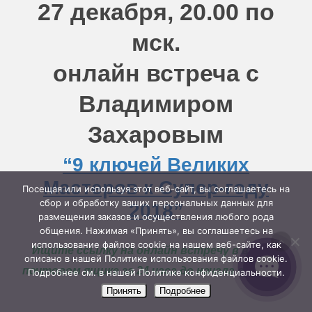
27 декабря, 20.00 по
мск.
онлайн встреча с
Владимиром
Захаровым
“9 ключей Великих
Мастеров к Супер-году
Посещая или используя этот веб-сайт, вы соглашаетесь на
сбор и обработку ваших персональных данных для
2018”
размещения заказов и осуществления любого рода
общения. Нажимая «Принять», вы соглашаетесь на
использование файлов cookie на нашем веб-сайте, как
Ищите ссылку на онлайн встречу в вашем
описано в нашей Политике использования файлов cookie.
почтовом ящике за 24 часа до начала встречи.
Подробнее см. в нашей Политике конфиденциальности.
Принять
Подробнее