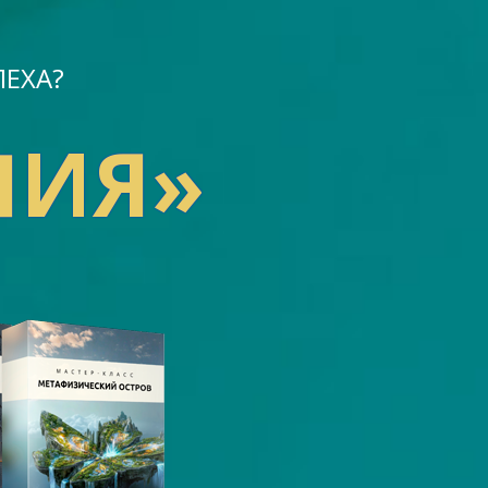
ПЕХА?
ЛИЯ»