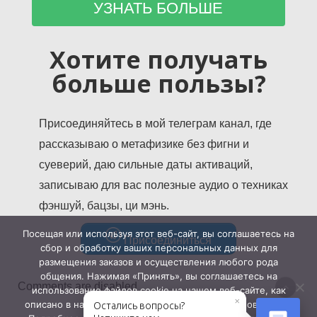
Хотите получать
больше пользы?
Присоединяйтесь в мой телеграм канал, где
рассказываю о метафизике без фигни и
суеверий, даю сильные даты активаций,
записываю для вас полезные аудио о техниках
фэншуй, бацзы, ци мэнь.
Посещая или используя этот веб-сайт, вы соглашаетесь на
Присоединиться
сбор и обработку ваших персональных данных для
размещения заказов и осуществления любого рода
общения. Нажимая «Принять», вы соглашаетесь на
Comments are disabled
использование файлов cookie на нашем веб-сайте, как
×
описано в нашей Политике использования файлов cookie.
Остались вопросы?