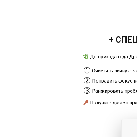
+ СПЕ
До прихода года Дра
①
Очистить личную эн
②
Поправить фокус на
③
Ранжировать пробл
Получите доступ пр